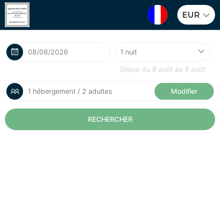
EUR
Séjour du
8 août
au
9 août
1 hébergement / 2 adultes
Modifier