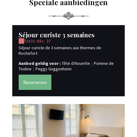
Speciale aanbiedingen
Séjour curiste 3 semaines
Tot
31 déc. 27
Séjour curiste de 3 semaines aux thermes de
Rochefort.
Aanbod geldig voor :
Tête d'Alouette
|
Pomme de
Touline
|
Peggy Guggenheim
Reserveren