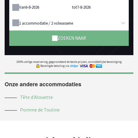
Van
tot
1
accommodatie /
2
volwassene
ZOEKEN NAAR
100% veilige reservering, gegarandeerd de beste prijzen, onmiddellijke bevestiging
Beveiligde betaling via
Onze andere accommodaties
Tête d'Alouette
Pomme de Touline