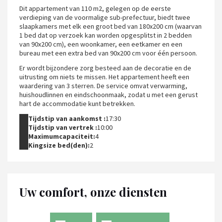
Dit appartement van 110 m2, gelegen op de eerste
verdieping van de voormalige sub-prefectuur, biedt twee
slaapkamers met elk een groot bed van 180x200 cm (waarvan
1 bed dat op verzoek kan worden opgesplitst in 2 bedden
van 90x200 cm), een woonkamer, een eetkamer en een
bureau met een extra bed van 90x200 cm voor één persoon.
Er wordt bijzondere zorg besteed aan de decoratie en de
uitrusting om niets te missen. Het appartement heeft een
waardering van 3 sterren. De service omvat verwarming,
huishoudlinnen en eindschoonmaak, zodat u met een gerust
hart de accommodatie kunt betrekken.
Tijdstip van aankomst :
17:30
Tijdstip van vertrek :
10:00
Maximumcapaciteit:
4
Kingsize bed(den):
2
Uw comfort, onze diensten