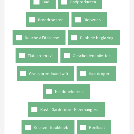
Bad
Badproducten
Broodrooster
Diepvries
Douche à l'italienne
Dubbele beglazing
Flatscreen-tv
Gescheiden toiletten
Gratis breedband wifi
Haardroger
Handdoekenrek
Kast - Garderobe - Kleerhangers
Keuken - kookhoek
Koelkast