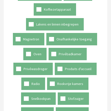
Koffiezetapparaat
Lakens en linnen inbegrepen
Magnetron
Onafhankelijke toegang
Oven
Privébadkamer
Privéwasdroger
Produits d'accueil
Radio
Rookvrije kamers
Snelkookpan
Stofzuiger