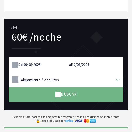
del
60€ /noche
Del
al
1
alojamiento /
2
adultos
BUSCAR
Reservas 100% seguras, las mejores tarifas garantizadas y confirmación instantánea
Pago asegurado por