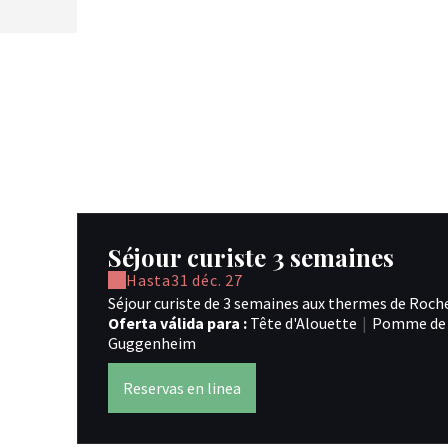
Séjour curiste 3 semaines
Hasta
31 déc. 27
Séjour curiste de 3 semaines aux thermes de Roch
Oferta válida para :
Tête d'Alouette
|
Pomme de 
Guggenheim
Reservas en linea