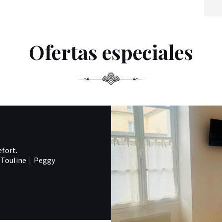
Ofertas especiales
efort.
Touline
|
Peggy