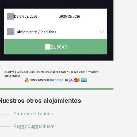
Del
al
1
alojamiento /
2
adultos
BUSCAR
Reservas 100% seguras, las mejores tarifas garantizadas y confirmación
instantánea
Pago asegurado por
Nuestros otros alojamientos
Pomme de Touline
Peggy Guggenheim