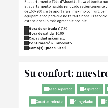
El apartamento Tête d'Alouette lleva el bonito no
El apartamento ha sido renovado recientemente y go
de 160x200 cm te aportará el máximo confort. Se ha
equipamiento para que no te falte nada. El servicio
estancia sea lo más agradable posible.
Hora de entrada :
17:30
Hora de salida :
10:00
Capacidad máxima:
2
Confirmación :
Inmediato
Cama(s) Queen Size:
1
Su confort: nuestr
Aseo separado
Aspirador
Cocotte-minute
Congelador
D