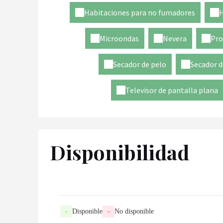
Habitaciones para no fumadores
H
Microondas
Nevera
Pro
Secador de pelo
Secador d
Televisor de pantalla plana
Disponibilidad
-
Disponible
-
No disponible