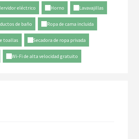
ervidor eléctrico
Horno
Lavavajillas
ductos de baño
Ropa de cama incluida
e toallas
Secadora de ropa privada
Wi-Fi de alta velocidad gratuito